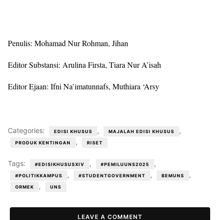
Penulis: Mohamad Nur Rohman, Jihan
Editor Substansi: Arulina Firsta, Tiara Nur A’isah
Editor Ejaan: Ifni Na’imatunnafs, Muthiara ‘Arsy
Categories:
,
,
EDISI KHUSUS
MAJALAH EDISI KHUSUS
,
PRODUK KENTINGAN
RISET
Tags:
,
,
#EDISIKHUSUSXIV
#PEMILUUNS2025
,
,
,
#POLITIKKAMPUS
#STUDENTGOVERNMENT
BEMUNS
,
ORMEK
UNS
LEAVE A COMMENT