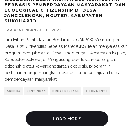
BERBASIS PEMBERDAYAAN MASYARAKAT DAN
ECOLOGICAL CITIZENSHIP DI DESA
JANGGLENGAN, NGUTER, KABUPATEN
SUKOHARJO
LPM KENTINGAN
·
3 JULI 2026
Tim Hibah Pembelajaran Berdampak (JARPAK) Membangun
Desa 1629 Universitas Sebelas Maret (UNS) telah menyelesaikan
program pengabdian di Desa Jangglengan, Kecamatan Nguter,
Kabupaten Sukoharjo. Mengusung pendekatan ecological
citizenship atau kewarganegaraan ekologis, program ini
bertujuan mengembangkan desa wisata berkelanjutan berbasis
pemberdayaan masyarakat.
AGENDA
KENTINGAN
PRESS RELEASE
0 COMMENTS
LOAD MORE