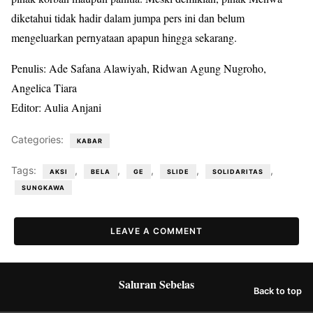
diketahui tidak hadir dalam jumpa pers ini dan belum
mengeluarkan pernyataan apapun hingga sekarang.
Penulis: Ade Safana Alawiyah, Ridwan Agung Nugroho,
Angelica Tiara
Editor: Aulia Anjani
Categories:
KABAR
Tags:
,
,
,
,
,
AKSI
BELA
GE
SLIDE
SOLIDARITAS
SUNGKAWA
LEAVE A COMMENT
Saluran Sebelas
Back to top