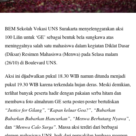
BEM Sekolah Vokasi UNS Surakarta menyelenggarakan aksi
100 Lilin untuk ‘GE’ sebagai bentuk bela sungkawa atas
meninggalnya salah satu mahasiswa dalam kegiatan Diklat Dasar
(Diksar) Resimen Mahasiswa (Menwa) pada Selasa malam
(26/10) di Boulevard UNS.
Aksi ini dijadwalkan pukul 18.30 WIB namun ditunda menjadi
pukul 19.30 WIB karena terkendala hujan deras. Meski demikian,
terlihat banyak peserta hadir dengan pakaian serba hitam dan
membawa foto almahrum GE serta poster-poster bertuliskan
“Justice for Gilang”
,
“Kapan keluar Goa?”
,
“Bubarkan
Bubarkan Bubarkan Hancurkan”
,
“Menwa Berhutang Nyawa”
,
dan
“Menwa Calo Surga”
. Massa aksi terdiri dari berbagai
elemen mahasiswa UNS, baik dari perwakilan lembaga maupun