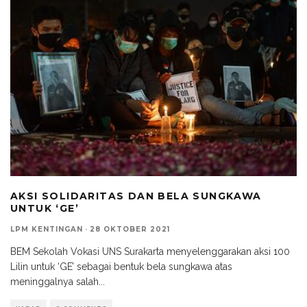
AKSI SOLIDARITAS DAN BELA SUNGKAWA
UNTUK ‘GE’
LPM KENTINGAN
·
28 OKTOBER 2021
BEM Sekolah Vokasi UNS Surakarta menyelenggarakan aksi 100
Lilin untuk ‘GE’ sebagai bentuk bela sungkawa atas
meninggalnya salah
...