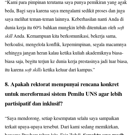
“Kami para pimpinan terutama saya punya pemikiran yang agak
beda, Bagi saya karena saya mengalami sedikit proses dan juga
saya melihat teman-teman lainnya. Keberhasilan nanti Anda di
dunia kerja itu 60% bahkan mungkin lebih ditentukan oleh
soft
skill
Anda. Kemampuan kita berkomunikasi, bekerja sama,
berkoalisi, mengelola konflik, kepemimpinan, segala macamnya
sehingga jangan heran kalau ketika kuliah akademiknya biasa-
biasa saja, begitu terjun ke dunia kerja prestasinya jadi luar biasa,
itu karena
soft skills
ketika keluar dari kampus.”
8. Apakah rektorat mempunyai rencana konkret
untuk mereformasi sistem Pemilu UNS agar lebih
partisipatif dan inklusif?
“Saya mendorong, setiap kesempatan selalu saya sampaikan
terkait upaya-upaya tersebut. Dari kami sedang memikirkan,
Sewaktu saya masih
bersama Presbem tahun lalu, Faiz Zuhdi.