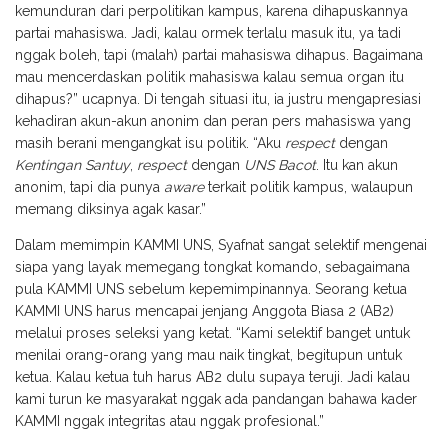
kemunduran dari perpolitikan kampus, karena dihapuskannya
partai mahasiswa. Jadi, kalau ormek terlalu masuk itu, ya tadi
nggak boleh, tapi (malah) partai mahasiswa dihapus. Bagaimana
mau mencerdaskan politik mahasiswa kalau semua organ itu
dihapus?” ucapnya. Di tengah situasi itu, ia justru mengapresiasi
kehadiran akun-akun anonim dan peran pers mahasiswa yang
masih berani mengangkat isu politik. “Aku
respect
dengan
Kentingan Santuy
,
respect
dengan
UNS Bacot
. Itu kan akun
anonim, tapi dia punya
aware
terkait politik kampus, walaupun
memang diksinya agak kasar.”
Dalam memimpin KAMMI UNS, Syafnat sangat selektif mengenai
siapa yang layak memegang tongkat komando, sebagaimana
pula KAMMI UNS sebelum kepemimpinannya. Seorang ketua
KAMMI UNS harus mencapai jenjang Anggota Biasa 2 (AB2)
melalui proses seleksi yang ketat. “Kami selektif banget untuk
menilai orang-orang yang mau naik tingkat, begitupun untuk
ketua. Kalau ketua tuh harus AB2 dulu supaya teruji. Jadi kalau
kami turun ke masyarakat nggak ada pandangan bahawa kader
KAMMI nggak integritas atau nggak profesional.”