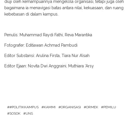
diuji oleh kemampuannya mengelola organisasi, tetapi juga oleh
bagaimana ia menavigasi batas antara nilai, kekuasaan, dan ruang
kebebasan di dalam kampus.
Penulis: Muhammad Raydi Fathi, Reva Marantika
Fotografer: Editiawan Achmad Pambudi
Editor Substansi: Arulina Firsta, Tiara Nur A’isah
Editor Ejaan: Novita Dwi Anggraini, Muthiara ‘Arsy
#POLITIKKAMPUS
KAMMI
ORGANISASI
ORMEK
PEMILU
SOSOK
UNS