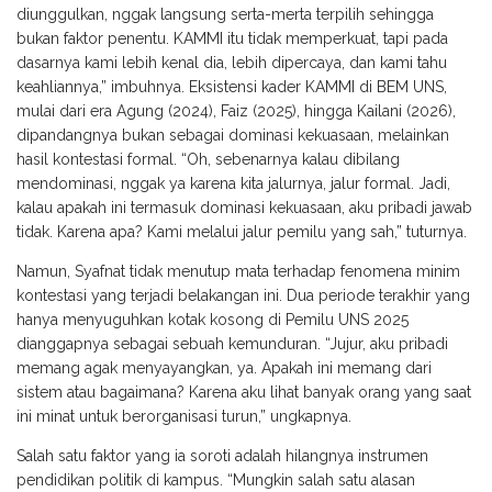
diunggulkan, nggak langsung serta-merta terpilih sehingga
bukan faktor penentu. KAMMI itu tidak memperkuat, tapi pada
dasarnya kami lebih kenal dia, lebih dipercaya, dan kami tahu
keahliannya,” imbuhnya. Eksistensi kader KAMMI di BEM UNS,
mulai dari era Agung (2024), Faiz (2025), hingga Kailani (2026),
dipandangnya bukan sebagai dominasi kekuasaan, melainkan
hasil kontestasi formal. “Oh, sebenarnya kalau dibilang
mendominasi, nggak ya karena kita jalurnya, jalur formal. Jadi,
kalau apakah ini termasuk dominasi kekuasaan, aku pribadi jawab
tidak. Karena apa? Kami melalui jalur pemilu yang sah,” tuturnya.
Namun, Syafnat tidak menutup mata terhadap fenomena minim
kontestasi yang terjadi belakangan ini. Dua periode terakhir yang
hanya menyuguhkan kotak kosong di Pemilu UNS 2025
dianggapnya sebagai sebuah kemunduran. “Jujur, aku pribadi
memang agak menyayangkan, ya. Apakah ini memang dari
sistem atau bagaimana? Karena aku lihat banyak orang yang saat
ini minat untuk berorganisasi turun,” ungkapnya.
Salah satu faktor yang ia soroti adalah hilangnya instrumen
pendidikan politik di kampus. “Mungkin salah satu alasan