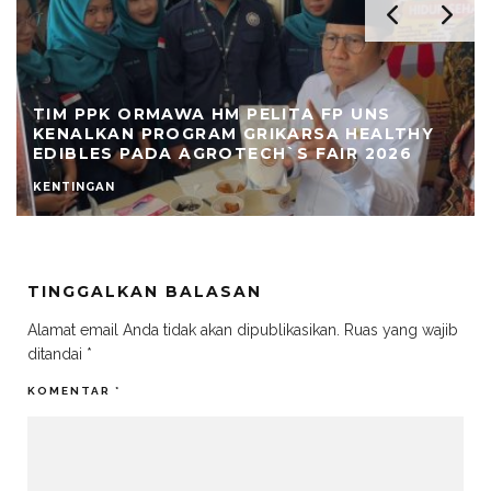
TIM PPK ORMAWA HM PELITA FP UNS
KENALKAN PROGRAM GRIKARSA HEALTHY
EDIBLES PADA AGROTECH`S FAIR 2026
KENTINGAN
TINGGALKAN BALASAN
Alamat email Anda tidak akan dipublikasikan.
Ruas yang wajib
ditandai
*
KOMENTAR
*