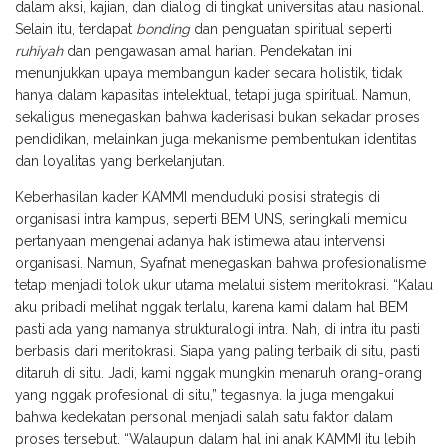
dalam aksi, kajian, dan dialog di tingkat universitas atau nasional.
Selain itu, terdapat
bonding
dan penguatan spiritual seperti
ruhiyah
dan pengawasan amal harian. Pendekatan ini
menunjukkan upaya membangun kader secara holistik, tidak
hanya dalam kapasitas intelektual, tetapi juga spiritual. Namun,
sekaligus menegaskan bahwa kaderisasi bukan sekadar proses
pendidikan, melainkan juga mekanisme pembentukan identitas
dan loyalitas yang berkelanjutan.
Keberhasilan kader KAMMI menduduki posisi strategis di
organisasi intra kampus, seperti BEM UNS, seringkali memicu
pertanyaan mengenai adanya hak istimewa atau intervensi
organisasi. Namun, Syafnat menegaskan bahwa profesionalisme
tetap menjadi tolok ukur utama melalui sistem meritokrasi. “Kalau
aku pribadi melihat nggak terlalu, karena kami dalam hal BEM
pasti ada yang namanya strukturalogi intra. Nah, di intra itu pasti
berbasis dari meritokrasi. Siapa yang paling terbaik di situ, pasti
ditaruh di situ. Jadi, kami nggak mungkin menaruh orang-orang
yang nggak profesional di situ,” tegasnya. Ia juga mengakui
bahwa kedekatan personal menjadi salah satu faktor dalam
proses tersebut. “Walaupun dalam hal ini anak KAMMI itu lebih