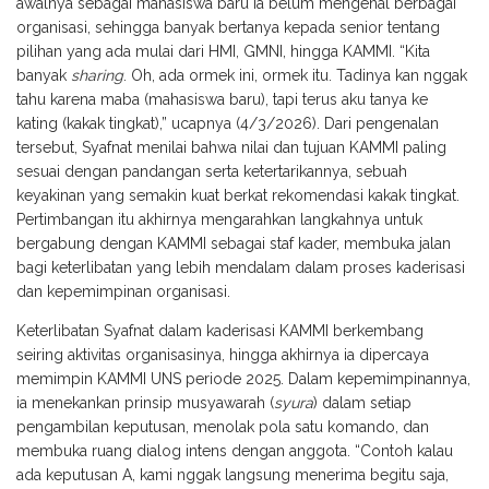
awalnya sebagai mahasiswa baru ia belum mengenal berbagai
organisasi, sehingga banyak bertanya kepada senior tentang
pilihan yang ada mulai dari HMI, GMNI, hingga KAMMI. “Kita
banyak
sharing
. Oh, ada ormek ini, ormek itu. Tadinya kan nggak
tahu karena maba (mahasiswa baru), tapi terus aku tanya ke
kating (kakak tingkat),” ucapnya (4/3/2026). Dari pengenalan
tersebut, Syafnat menilai bahwa nilai dan tujuan KAMMI paling
sesuai dengan pandangan serta ketertarikannya, sebuah
keyakinan yang semakin kuat berkat rekomendasi kakak tingkat.
Pertimbangan itu akhirnya mengarahkan langkahnya untuk
bergabung dengan KAMMI sebagai staf kader, membuka jalan
bagi keterlibatan yang lebih mendalam dalam proses kaderisasi
dan kepemimpinan organisasi.
Keterlibatan Syafnat dalam kaderisasi KAMMI berkembang
seiring aktivitas organisasinya, hingga akhirnya ia dipercaya
memimpin KAMMI UNS periode 2025. Dalam kepemimpinannya,
ia menekankan prinsip musyawarah (
syura
) dalam setiap
pengambilan keputusan, menolak pola satu komando, dan
membuka ruang dialog intens dengan anggota. “Contoh kalau
ada keputusan A, kami nggak langsung menerima begitu saja,