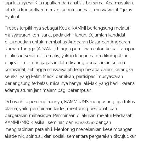
tapi kita
syura
. Kita rapatkan dan analisis bersama. Ada masukan,
lalu kita konkretkan menjadi keputusan hasil musyawarah,” jelas
Syafnat.
Proses terpilihnya sebagai Ketua KAMMI berlangsung melalui
musyawarah komisariat pada akhir tahun. Sejumlah kandidat
dikumpulkan untuk membahas Anggaran Dasar dan Anggaran
Rumah Tangga (AD/ART) hingga pemilihan calon ketua. Tahapan
dilakukan secara sistematis, yakni dengan calon dikumpulkan,
diuji visi-misi dan gagasan, lalu disaring berdasarkan kriteria
komisariat, sehingga musyawarah tetap berada dalam kerangka
seleksi yang ketat. Meski demikian, partisipasi musyawarah
berlangsung terbatas, misalnya hanya laki-laki yang hadir karena
adanya aturan jam malam bagi perempuan.
Di bawah kepemimpinannya, KAMMI UNS mengusung tiga fokus
utama, yaitu pembinaan kader, mentoring personal, dan
pergerakan mahasiswa. Pembinaan dilakukan melalui Madrasah
KAMMI (MK) Klasikal, seminar, dan
workshop
dengan
menghadirkan para ahli. Mentoring menekankan keseimbangan
akademik, spiritual, dan sosial; sementara pergerakan diwujudkan