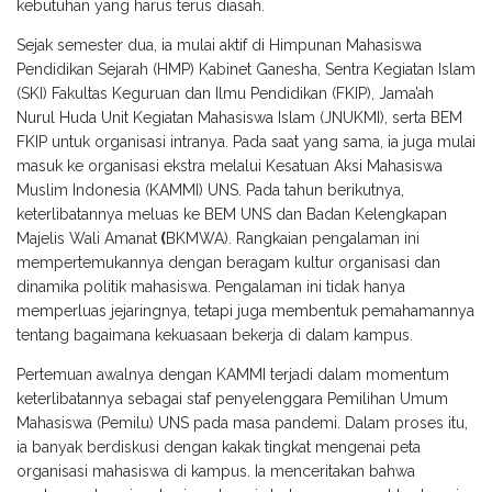
kebutuhan yang harus terus diasah.
Sejak semester dua, ia mulai aktif di Himpunan Mahasiswa
Pendidikan Sejarah (HMP) Kabinet Ganesha, Sentra Kegiatan Islam
(SKI) Fakultas Keguruan dan Ilmu Pendidikan (FKIP), Jama’ah
Nurul Huda Unit Kegiatan Mahasiswa Islam (JNUKMI), serta BEM
FKIP untuk organisasi intranya.
Pada saat yang sama, ia juga mulai
masuk ke organisasi ekstra melalui Kesatuan Aksi Mahasiswa
Muslim Indonesia (KAMMI) UNS.
Pada tahun berikutnya,
keterlibatannya meluas ke BEM UNS dan Badan Kelengkapan
Majelis Wali Amanat
(
BKMWA). Rangkaian pengalaman ini
mempertemukannya dengan beragam kultur organisasi dan
dinamika politik mahasiswa. Pengalaman ini tidak hanya
memperluas jejaringnya, tetapi juga membentuk pemahamannya
tentang bagaimana kekuasaan bekerja di dalam kampus.
Pertemuan awalnya dengan KAMMI terjadi dalam momentum
keterlibatannya sebagai staf penyelenggara Pemilihan Umum
Mahasiswa (Pemilu) UNS pada masa pandemi. Dalam proses itu,
ia banyak berdiskusi dengan kakak tingkat mengenai peta
organisasi mahasiswa di kampus. Ia menceritakan bahwa