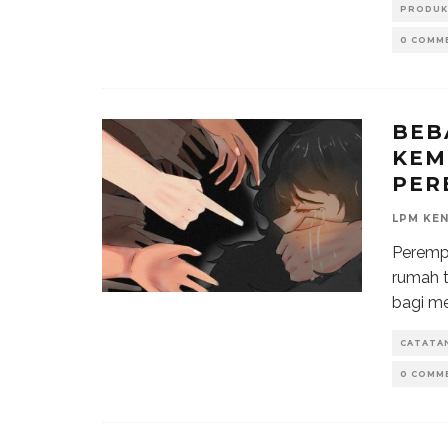
PRODUK
0 COMM
BEB
KEM
PER
LPM KE
Perempu
rumah t
bagi me
CATATA
0 COMM