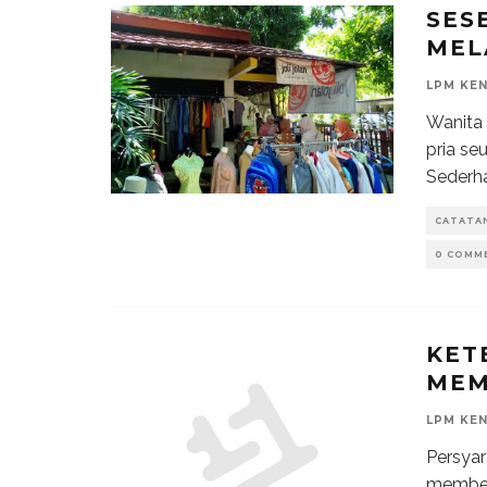
SES
MEL
LPM KE
Wanita 
pria se
Sederha
CATATA
0 COMM
KET
MEM
LPM KE
Persyar
membeli