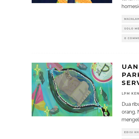
homesic
MAJALA
SOLO M
0 COMM
UAN
PAR
SER
LPM KE
Dua rib
orang. 
mengelu
EDISI K