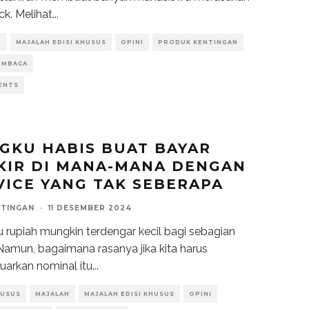
k. Melihat
...
H
MAJALAH EDISI KHUSUS
OPINI
PRODUK KENTINGAN
EMBACA
ENTS
GKU HABIS BUAT BAYAR
KIR DI MANA-MANA DENGAN
VICE YANG TAK SEBERAPA
NTINGAN
·
11 DESEMBER 2024
u rupiah mungkin terdengar kecil bagi sebagian
Namun, bagaimana rasanya jika kita harus
arkan nominal itu
...
HUSUS
MAJALAH
MAJALAH EDISI KHUSUS
OPINI