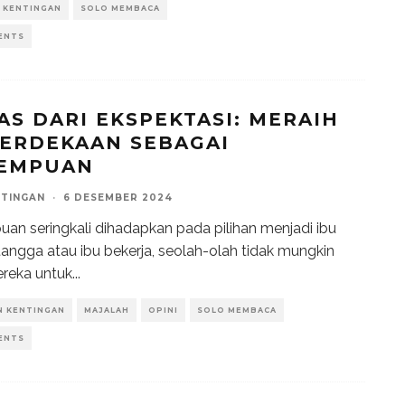
 KENTINGAN
SOLO MEMBACA
ENTS
AS DARI EKSPEKTASI: MERAIH
ERDEKAAN SEBAGAI
EMPUAN
NTINGAN
·
6 DESEMBER 2024
an seringkali dihadapkan pada pilihan menjadi ibu
angga atau ibu bekerja, seolah-olah tidak mungkin
reka untuk
...
N KENTINGAN
MAJALAH
OPINI
SOLO MEMBACA
ENTS