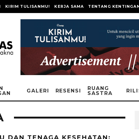
I
KIRIM TULISANMU!
KERJA SAMA
TENTANG KENTINGA
N
RUANG
GALERI
RESENSI
RIL
GAN
SASTRA
A
U DAN TENAGA KESEHATAN: