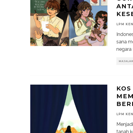
ANT
KES
LPM KE
Indones
sana m
negara
MAJALA
KOS
MEM
BER
LPM KE
Menjadi
tanah 