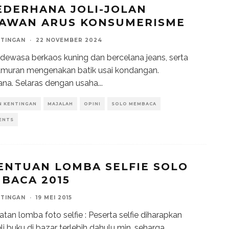
EDERHANA JOLI-JOLAN
AWAN ARUS KONSUMERISME
NTINGAN
·
22 NOVEMBER 2024
dewasa berkaos kuning dan bercelana jeans, serta
umuran mengenakan batik usai kondangan.
na. Selaras dengan usaha
...
N KENTINGAN
MAJALAH
OPINI
SOLO MEMBACA
ENTS
ENTUAN LOMBA SELFIE SOLO
BACA 2015
NTINGAN
·
19 MEI 2015
atan lomba foto selfie : Peserta selfie diharapkan
 buku di bazar terlebih dahulu min. seharga