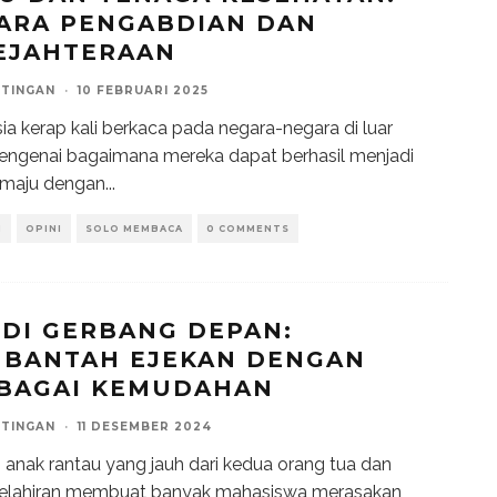
ARA PENGABDIAN DAN
EJAHTERAAN
NTINGAN
·
10 FEBRUARI 2025
ia kerap kali berkaca pada negara-negara di luar
engenai bagaimana mereka dapat berhasil menjadi
 maju dengan
...
H
OPINI
SOLO MEMBACA
0 COMMENTS
 DI GERBANG DEPAN:
BANTAH EJEKAN DENGAN
BAGAI KEMUDAHAN
NTINGAN
·
11 DESEMBER 2024
 anak rantau yang jauh dari kedua orang tua dan
kelahiran membuat banyak mahasiswa merasakan