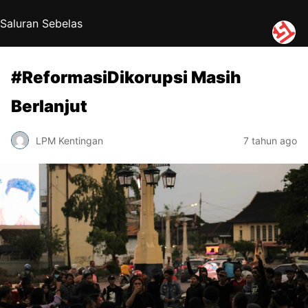
Saluran Sebelas
#ReformasiDikorupsi Masih
Berlanjut
LPM Kentingan
7 tahun ago