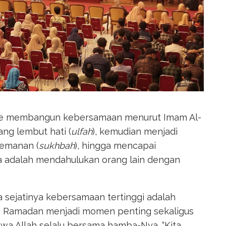
rute membangun kebersamaan menurut Imam Al-
yang lembut hati (
ulfah
), kemudian menjadi
temanan (
sukhbah
), hingga mencapai
a adalah mendahulukan orang lain dengan
 sejatinya kebersamaan tertinggi adalah
h. Ramadan menjadi momen penting sekaligus
wa Allah selalu bersama hamba-Nya. “Kita