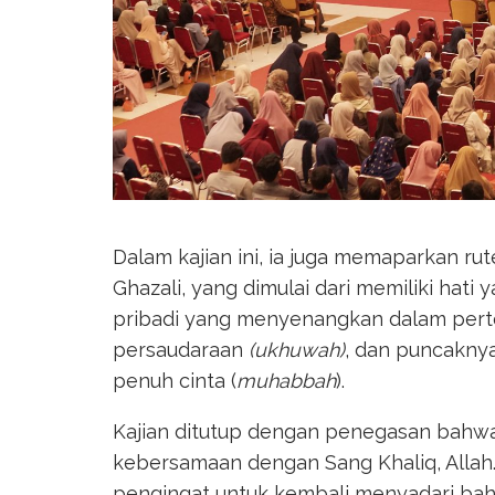
Dalam kajian ini, ia juga memaparkan 
Ghazali, yang dimulai dari memiliki hati 
pribadi yang menyenangkan dalam per
persaudaraan
(ukhuwah)
, dan puncakny
penuh cinta (
muhabbah
).
Kajian ditutup dengan penegasan bahwa
kebersamaan dengan Sang Khaliq, Alla
pengingat untuk kembali menyadari bah