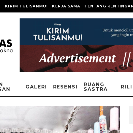
I
KIRIM TULISANMU!
KERJA SAMA
TENTANG KENTINGA
N
RUANG
GALERI
RESENSI
RIL
GAN
SASTRA