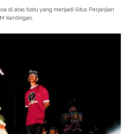
oa di atas batu yang menjadi Situs Perjanjian
PM Kentingan.