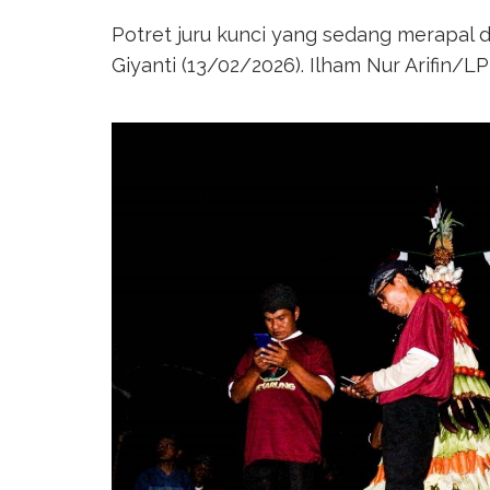
Potret juru kunci yang sedang merapal d
Giyanti (13/02/2026). Ilham Nur Arifin/L