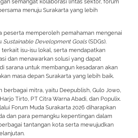
gan semangat kolaborasi lintas sektor, forum
bersama menuju Surakarta yang lebih
para peserta memperoleh pemahaman mengenai
au
Sustainable Development Goals
(SDGs).
terkait isu-isu lokal, serta mendapatkan
si dan menawarkan solusi yang dapat
jadi sarana untuk membangun kesadaran akan
kan masa depan Surakarta yang lebih baik.
 berbagai mitra, yaitu Deepublish, Gulo Jowo,
arjo Tirto, PT Citra Warna Abadi, dan Populix.
melalui Forum Muda Surakarta 2026 diharapkan
da dan para pemangku kepentingan dalam
 berbagai tantangan kota serta mewujudkan
elanjutan.