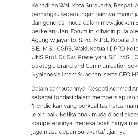
Kehadiran Wali Kota Surakarta, Respati 
pemangku kepentingan lainnya menunju
dan generasi muda dalam mewujudkan Su
berkelanjutan. Forum ini dihadiri pula o
Agung Wijayanto, S.Pd., M.Pd., Kepala D
S.E., M.Si., CGRS, Wakil Ketua I DPRD Kot
UNS Prof. Dr. Dwi Prasetyani, S.E., M.Si
Strategic Brand and Communication sek
Nyalanesia Imam Subchan, serta CEO HR 
Dalam sambutannya, Respati Achmad Ar
sebagai fondasi dalam mempersiapkan g
“Pendidikan yang berkualitas harus ma
lebih baik. Ketika anak muda diberi ak
kompetensinya, mereka tidak hanya memp
juga masa depan Surakarta,” ujarnya.