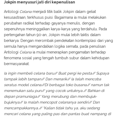
Jokpin menyusuri jati diri kepenulisan
Antologi
Celana
menjadi titik balik Jokpin dalam geliat
kesusastraan, terkhusus puisi. Bagaimana ia mulai melakukan
perubahan radikal terhadap gayanya menulis, dengan
sepenuhnya meninggalkan karya-karya yang terdahulu. Pada
pertengahan tahun 90-an, Jokpin mulai lebih taktis dalam
berkarya. Dengan merombak pendekatan kontemplasi dari yang
semula hanya mengandalkan logika semata, pada penulisan
Antologi
Celana
ia mulai menerapkan pengamatan terhadap
fenomena sosial yang tengah tumbuh subur dalam kehidupan
bermasyarakat.
Ia ingin membeli celana baru// Buat pergi ke pesta// Supaya
tampak lebih tampan// Dan menarik// Ia telah mencoba
seratus model celana//Di berbagai toko busana// namun tak
menemukan satu pun// yang cocok untuknya.// Bahkan di
depan pramuniaga// Yang merubung dan membujuk-
bujuknya// Ia malah mencopot celananya sendiri// Dan
mencampakkannya.// “Kalian tidak tahu ya, aku sedang
mencari celana yang paling pas dan pantas buat nampang di