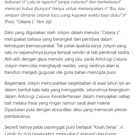
kuburan.”// Lalu ia ngacir// tanpa celana// dan berkelana//
mencari kubur ibunya// hanya untuk menanyakan,// “Ibu, kau
simpan dimana celana lucu yang kupakai waktu bayi dulu?”//
(Puisi “Celana 1”, hlm 29).
Diksi yang digunakan oleh Jokpin dalam menulis “Celana 1”,
merupakan bahasa yang berangkat dari peristiwa dalam
kehidupan bermasyarakat. Tak pelak apabila karya Jokpin yang
satu ini sepenuhnya punya tempat sendiri di hati penikmat sastra.
Alih-alih dengan gaya menulis yang lalu, pada Antologi
Celana
Jokpin mencoba menghayati realitas, yang nantinya akan ia
transfusi menjadi gugusan ide guna bahan mencipta puisi.
Bagaimana Jokpin mencurahkan kegelisahan di awal tahun 90-an
dalam bentuk kata-kata yang menggelitik, seluruhnya terangkum
dalam Antologi
Celana
. Kesederhanaan dalam menyajikan setiap
bait melalui frasa yang ringan namun sarat akan makna.
Dipadukan pula dengan absurditas diksi yang memecah pikiran
pembacanya.
Seperti halnya pada sepenggal puisi bertajuk “Kisah Senja”.
//…
Lelaki itu pun berdandan, mencukur// jenggot dan kumis,