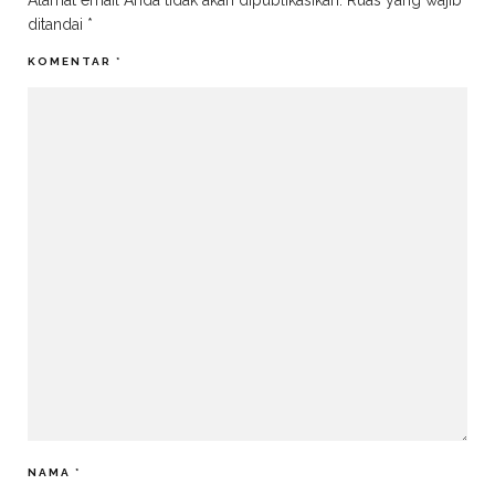
Alamat email Anda tidak akan dipublikasikan.
Ruas yang wajib
ditandai
*
KOMENTAR
*
NAMA
*