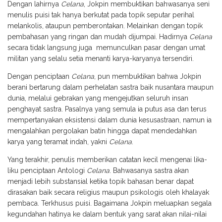
Dengan lahirnya
Celana
, Jokpin membuktikan bahwasanya seni
menulis puisi tak hanya berkutat pada topik seputar perihal
melankolis, ataupun pemberontakan. Melainkan dengan topik
pembahasan yang ringan dan mudah dijumpai. Hadirnya
Celana
secara tidak langsung juga memunculkan pasar dengan umat
militan yang selalu setia menanti karya-karyanya tersendiri.
Dengan penciptaan
Celana
, pun membuktikan bahwa Jokpin
berani bertarung dalam perhelatan sastra baik nusantara maupun
dunia, melalui gebrakan yang mengejutkan seluruh insan
penghayat sastra. Pasalnya yang semula ia putus asa dan terus
mempertanyakan eksistensi dalam dunia kesusastraan, namun ia
mengalahkan pergolakan batin hingga dapat mendedahkan
karya yang teramat indah, yakni
Celana
.
Yang terakhir, penulis memberikan catatan kecil mengenai lika-
liku penciptaan Antologi
Celana
. Bahwasanya sastra akan
menjadi lebih substansial ketika topik bahasan benar dapat
dirasakan baik secara religius maupun psikologis oleh khalayak
pembaca. Terkhusus puisi. Bagaimana Jokpin meluapkan segala
kegundahan hatinya ke dalam bentuk yang sarat akan nilai-nilai