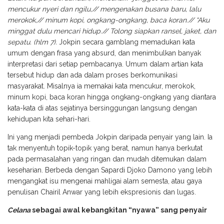
mencukur nyeri dan ngilu,// mengenakan busana baru, lalu
merokok,// minum kopi, ongkang-ongkang, baca koran.// “Aku
minggat dulu mencari hidup.// Tolong siapkan ransel, jaket, dan
sepatu. (hlm 7).
Jokpin secara gamblang memadukan kata
umum dengan frasa yang absurd, dan menimbulkan banyak
interpretasi dari setiap pembacanya. Umum dalam artian kata
tersebut hidup dan ada dalam proses berkomunikasi
masyarakat. Misalnya ia memakai kata mencukur, merokok,
minum kopi, baca koran hingga ongkang-ongkang yang diantara
kata-kata di atas sejatinya bersinggungan langsung dengan
kehidupan kita sehari-hari.
Ini yang menjadi pembeda Jokpin daripada penyair yang lain. Ia
tak menyentuh topik-topik yang berat, namun hanya berkutat
pada permasalahan yang ringan dan mudah ditemukan dalam
keseharian. Berbeda dengan Sapardi Djoko Damono yang lebih
mengangkat isu mengenai mahligai alam semesta, atau gaya
penulisan Chairil Anwar yang lebih ekspresionis dan lugas.
Celana
sebagai awal kebangkitan “nyawa” sang penyair