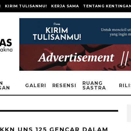
I
KIRIM TULISANMU!
KERJA SAMA
TENTANG KENTINGA
N
RUANG
GALERI
RESENSI
RIL
GAN
SASTRA
 KKN UNS 125 GENCAR DALAM