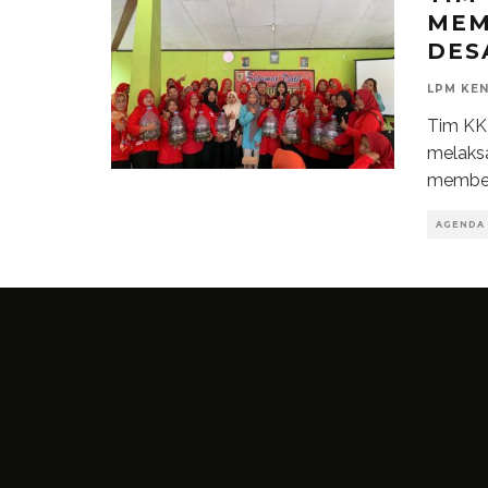
MEM
DES
LPM KE
Tim KK
melaksa
member
AGENDA