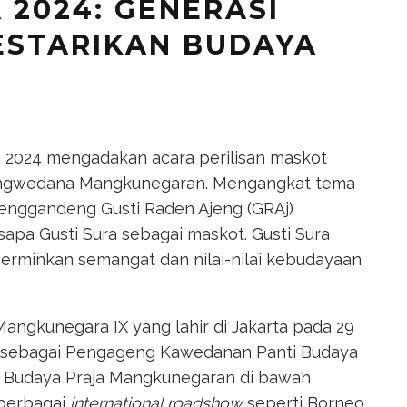
A 2024: GENERASI
ESTARIKAN BUDAYA
A) 2024 mengadakan acara perilisan maskot
Prangwedana Mangkunegaran. Mengangkat tema
menggandeng Gusti Raden Ajeng (GRAj)
sapa Gusti Sura sebagai maskot. Gusti Sura
erminkan semangat dan nilai-nilai kebudayaan
angkunegara IX yang lahir di Jakarta pada 29
bat sebagai Pengageng Kawedanan Panti Budaya
 Budaya Praja Mangkunegaran di bawah
 berbagai
international roadshow
seperti Borneo