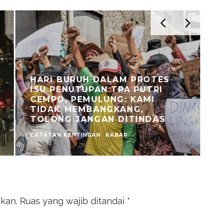
HARI BURUH DALAM PROTES
ISU PENUTUPAN TPA PUTRI
CEMPO, PEMULUNG: KAMI
TIDAK MEMBANGKANG,
TOLONG JANGAN DITINDAS
CATATAN KENTINGAN
KABAR
A
ikan.
Ruas yang wajib ditandai
*