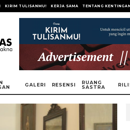
I
KIRIM TULISANMU!
KERJA SAMA
TENTANG KENTINGA
N
RUANG
GALERI
RESENSI
RIL
GAN
SASTRA