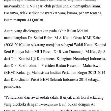
masyarakat di UNS agar lebih peduli untuk memajukan islam.
Pasalnya, tidak sedikit masyarakat yang kurang paham tentang
Islam maupun Al Qur’an.
Acara yang diselenggarakan pada akhir Bulan Mei ini
mendatangkan Dr. Saiful Bahri, M.A Ketua Orsat ICMI Kairo
(2008-2010) dan sekarang menjabat sebagai Wakil Ketua Komisi
Seni Budaya Islam MUI Pusat, Dr Rivan Dannuaji, M.Kes, Sp.S
dari Tim Komisi Uji Kompetensi Kolegium Neurologi Indonesia,
dan Diki Saefurohman, Presiden Badan Eksekutif Mahasiswa
(BEM) Keluarga Mahasiswa Institut Pertanian Bogor 2013-2014
dan Koordinator Pusat BEM Seluruh Indonesia 2014 sebagai
pembicara.
“Pendidikan dari awal sudah salah. Banyak anak kecil sekarang
yang dicekoki dengan
smartphone
(
red:
bukan dengan Al
Qur’an) dengan dalih
fun learning.
Padahal, itu justru merusak.