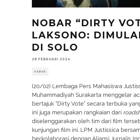
NOBAR “DIRTY VO
LAKSONO: DIMULAI
DI SOLO
28 FEBRUARI 2024
KABAR
(20/02) Lembaga Pers Mahasiswa Justiss
Muhammadiyah Surakarta menggelar aca
bertajuk “Dirty Vote” secara terbuka ya
ini juga merupakan rangkaian dari
roads
diselenggarakan oleh tim dari film terse
kunjungan film ini. LPM Justissica ber
berkolaborasi dengan Aliansi Jurnalis I