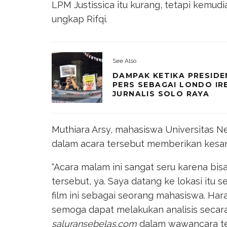
LPM Justissica itu kurang, tetapi kemud
ungkap Rifqi.
See Also
DAMPAK KETIKA PRESID
PERS SEBAGAI LONDO IR
JURNALIS SOLO RAYA
Muthiara Arsy, mahasiswa Universitas Ne
dalam acara tersebut memberikan kesan
“Acara malam ini sangat seru karena bis
tersebut, ya. Saya datang ke lokasi itu s
film ini sebagai seorang mahasiswa. Har
semoga dapat melakukan analisis secara 
saluransebelas.com
dalam wawancara te