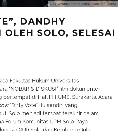
LPM Kentingan/Ayra Adlina Mahanani Zahra
TE”, DANDHY
 OLEH SOLO, SELESAI
ica Fakultas Hukum Universitas
ra “NOBAR & DISKUSI” film dokumenter
ng bertempat di Hall FH UMS, Surakarta. Acara
how
“Dirty Vote” itu sendiri yang
but. Solo menjadi tempat terakhir dalam
sama Forum Komunitas LPM Solo Raya
ndonesia (AJI) Solo dan Kembang Gula.