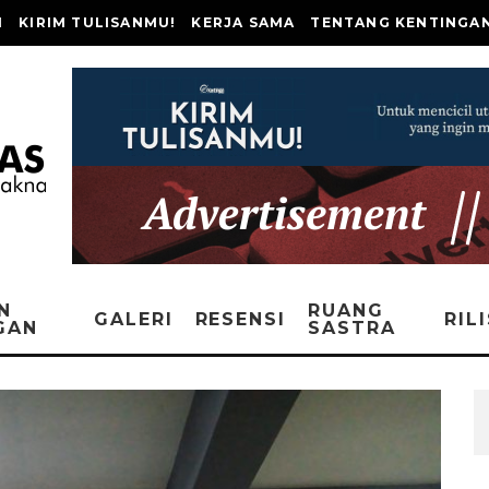
I
KIRIM TULISANMU!
KERJA SAMA
TENTANG KENTINGA
N
RUANG
GALERI
RESENSI
RIL
GAN
SASTRA