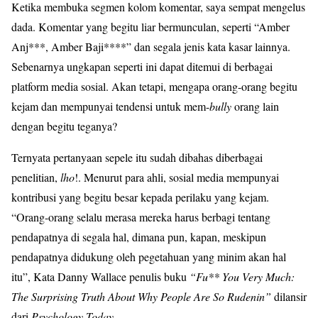
Ketika membuka segmen kolom komentar, saya sempat mengelus
dada. Komentar yang begitu liar bermunculan, seperti “Amber
Anj***, Amber Baji****” dan segala jenis kata kasar lainnya.
Sebenarnya ungkapan seperti ini dapat ditemui di berbagai
platform media sosial. Akan tetapi, mengapa orang-orang begitu
kejam dan mempunyai tendensi untuk mem-
bully
orang lain
dengan begitu teganya?
Ternyata pertanyaan sepele itu sudah dibahas diberbagai
penelitian,
lho
!. Menurut para ahli, sosial media mempunyai
kontribusi yang begitu besar kepada perilaku yang kejam.
“Orang-orang selalu merasa mereka harus berbagi tentang
pendapatnya di segala hal, dimana pun, kapan, meskipun
pendapatnya didukung oleh pegetahuan yang minim akan hal
itu”, Kata Danny Wallace penulis buku
“Fu** You Very Much:
The Surprising Truth About Why People Are So Rudenin”
dilansir
dari
Psychology Today.