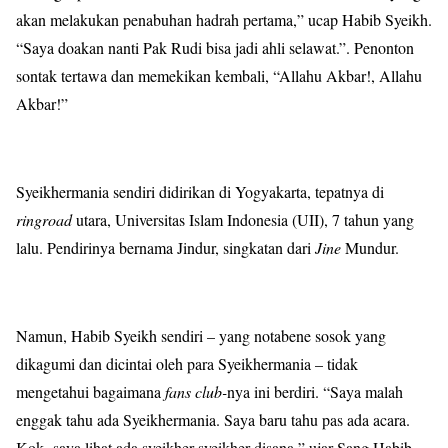
akan melakukan penabuhan hadrah pertama,” ucap Habib Syeikh.
“Saya doakan nanti Pak Rudi bisa jadi ahli selawat.”. Penonton
sontak tertawa dan memekikan kembali, “Allahu Akbar!, Allahu
Akbar!”
Syeikhermania sendiri didirikan di Yogyakarta, tepatnya di
ringroad
utara, Universitas Islam Indonesia (UII), 7 tahun yang
lalu. Pendirinya bernama Jindur, singkatan dari
Jine
Mundur.
Namun, Habib Syeikh sendiri – yang notabene sosok yang
dikagumi dan dicintai oleh para Syeikhermania – tidak
mengetahui bagaimana
fans club-
nya ini berdiri. “Saya malah
enggak tahu ada Syeikhermania. Saya baru tahu pas ada acara.
Kok saya lihat ada syeikher-syeikher disana,” ujar Sang Habib