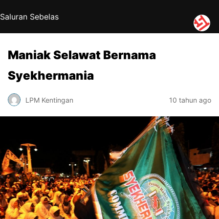
Saluran Sebelas
Maniak Selawat Bernama
Syekhermania
LPM Kentingan
10 tahun ago