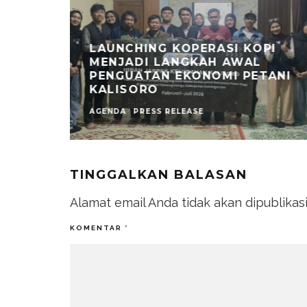
LITA
LAUNCHING KOPERASI KOPI
GRAM
MENJADI LANGKAH AWAL
BLES
PENGUATAN EKONOMI PETANI
 2026
KALISORO
AGENDA
PRESS RELEASE
TINGGALKAN BALASAN
Alamat email Anda tidak akan dipublikas
KOMENTAR
*