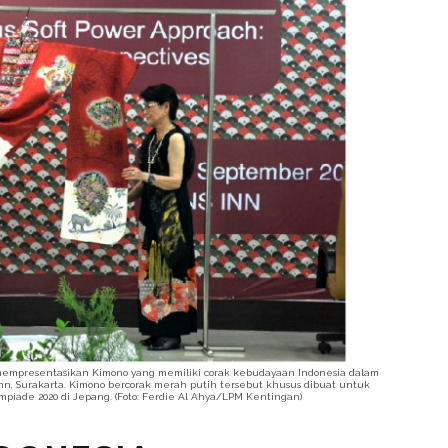
mempresentasikan Kimono yang memiliki corak kebudayaan Indonesia dalam
S Inn, Surakarta. Kimono bercorak merah putih tersebut khusus dibuat untuk
piade 2020 di Jepang. (Foto: Ferdie Al Ahya/LPM Kentingan)