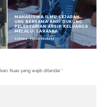
MAHASISWA ILMU SEJARAH
UNS BERSAMA ANRI DUKUNG
PELESTARIAN ARSIP KELUARGA
MELALUI LARASKA
AGENDA
PRESS RELEASE
A
ikan.
Ruas yang wajib ditandai
*