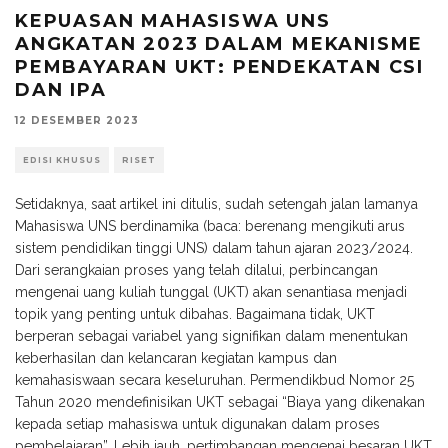
KEPUASAN MAHASISWA UNS
ANGKATAN 2023 DALAM MEKANISME
PEMBAYARAN UKT: PENDEKATAN CSI
DAN IPA
12 DESEMBER 2023
EDISI KHUSUS
RISET
Setidaknya, saat artikel ini ditulis, sudah setengah jalan lamanya
Mahasiswa UNS berdinamika (baca: berenang mengikuti arus
sistem pendidikan tinggi UNS) dalam tahun ajaran 2023/2024.
Dari serangkaian proses yang telah dilalui, perbincangan
mengenai uang kuliah tunggal (UKT) akan senantiasa menjadi
topik yang penting untuk dibahas. Bagaimana tidak, UKT
berperan sebagai variabel yang signifikan dalam menentukan
keberhasilan dan kelancaran kegiatan kampus dan
kemahasiswaan secara keseluruhan. Permendikbud Nomor 25
Tahun 2020 mendefinisikan UKT sebagai “Biaya yang dikenakan
kepada setiap mahasiswa untuk digunakan dalam proses
pembelajaran”. Lebih jauh, pertimbangan mengenai besaran UKT