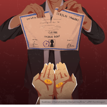
Ilustrasi: Chandrawaty Dwiyanisufina/ LPM Kentingan