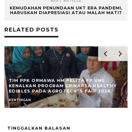
NEXT ARTICLE
KEMUDAHAN PENUNDAAN UKT ERA PANDEMI,
HARUSKAH DIAPRESIASI ATAU MALAH MATI?
RELATED POSTS
TIM PPK ORMAWA HM PELITA FP UNS
KENALKAN PROGRAM GRIKARSA HEALTHY
EDIBLES PADA AGROTECH`S FAIR 2026
KENTINGAN
TINGGALKAN BALASAN