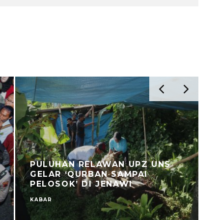
PULUHAN RELAWAN UPZ UNS
GELAR ‘QURBAN SAMPAI
PELOSOK’ DI JENAWI
KABAR
C