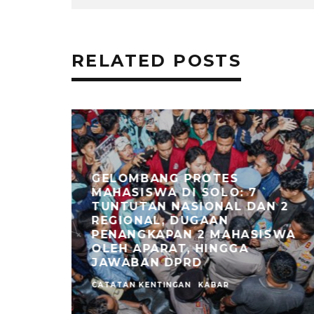
RELATED POSTS
GELOMBANG PROTES
MAHASISWA DI SOLO: 7
TUNTUTAN NASIONAL DAN 2
NGGUNG
REGIONAL, DUGAAN
AIAN
PENANGKAPAN 2 MAHASISWA
OLEH APARAT, HINGGA
JAWABAN DPRD
CATATAN KENTINGAN
KABAR