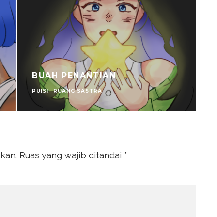
BUAH PENANTIAN
PUISI
RUANG SASTRA
J
ikan.
Ruas yang wajib ditandai
*