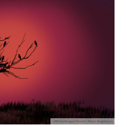
LPM Kentingan/Kinanti Batari Nugraheni