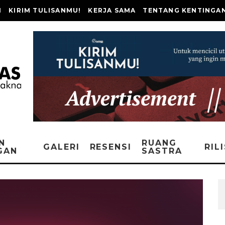
I
KIRIM TULISANMU!
KERJA SAMA
TENTANG KENTINGA
N
RUANG
GALERI
RESENSI
RIL
GAN
SASTRA