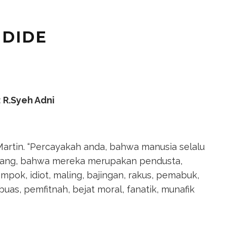
NDIDE
: R.Syeh Adni
artin. “Percayakah anda, bahwa manusia selalu
rang, bahwa mereka merupakan pendusta,
mpok, idiot, maling, bajingan, rakus, pemabuk,
buas, pemfitnah, bejat moral, fanatik, munafik