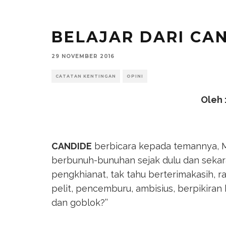
BELAJAR DARI CA
29 NOVEMBER 2016
CATATAN KENTINGAN
OPINI
Oleh 
CANDIDE
berbicara kepada temannya, M
berbunuh-bunuhan sejak dulu dan seka
pengkhianat, tak tahu berterimakasih, ra
pelit, pencemburu, ambisius, berpikiran 
dan goblok?’’