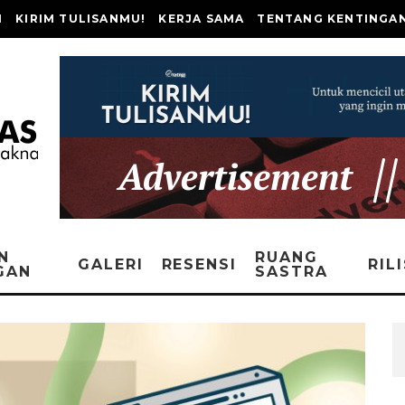
I
KIRIM TULISANMU!
KERJA SAMA
TENTANG KENTINGA
N
RUANG
GALERI
RESENSI
RIL
GAN
SASTRA