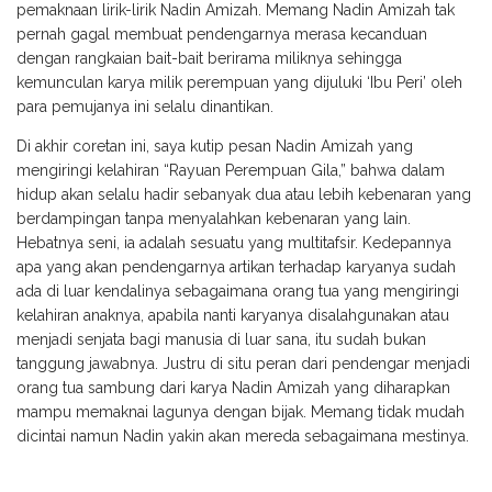
pemaknaan lirik-lirik Nadin Amizah. Memang Nadin Amizah tak
pernah gagal membuat pendengarnya merasa kecanduan
dengan rangkaian bait-bait berirama miliknya sehingga
kemunculan karya milik perempuan yang dijuluki ‘Ibu Peri’ oleh
para pemujanya ini selalu dinantikan.
Di akhir coretan ini, saya kutip pesan Nadin Amizah yang
mengiringi kelahiran “Rayuan Perempuan Gila,” bahwa dalam
hidup akan selalu hadir sebanyak dua atau lebih kebenaran yang
berdampingan tanpa menyalahkan kebenaran yang lain.
Hebatnya seni, ia adalah sesuatu yang multitafsir. Kedepannya
apa yang akan pendengarnya artikan terhadap karyanya sudah
ada di luar kendalinya sebagaimana orang tua yang mengiringi
kelahiran anaknya, apabila nanti karyanya disalahgunakan atau
menjadi senjata bagi manusia di luar sana, itu sudah bukan
tanggung jawabnya. Justru di situ peran dari pendengar menjadi
orang tua sambung dari karya Nadin Amizah yang diharapkan
mampu memaknai lagunya dengan bijak. Memang tidak mudah
dicintai namun Nadin yakin akan mereda sebagaimana mestinya.