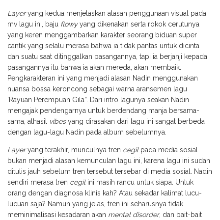
Layer
yang kedua menjelaskan alasan penggunaan visual pada
mv lagu ini, baju
flowy
yang dikenakan serta rokok cerutunya
yang keren menggambarkan karakter seorang biduan super
cantik yang selalu merasa bahwa ia tidak pantas untuk dicinta
dan suatu saat ditinggalkan pasangannya, tapi ia berjanji kepada
pasangannya itu bahwa ia akan mereda, akan membaik.
Pengkarakteran ini yang menjadi alasan Nadin menggunakan
nuansa bossa keroncong sebagai warna aransemen lagu
‘Rayuan Perempuan Gila”. Dari intro lagunya seakan Nadin
mengajak pendengarnya untuk berdendang manja bersama-
sama, alhasil
vibes
yang dirasakan dari lagu ini sangat berbeda
dengan lagu-lagu Nadin pada album sebelumnya.
Layer
yang terakhir, munculnya tren
cegil
pada media sosial
bukan menjadi alasan kemunculan lagu ini, karena lagu ini sudah
ditulis jauh sebelum tren tersebut tersebar di media sosial. Nadin
sendiri merasa tren
cegil
ini masih rancu untuk siapa. Untuk
orang dengan diagnosa klinis kah? Atau sekadar kalimat lucu-
lucuan saja? Namun yang jelas, tren ini seharusnya tidak
meminimalisasi kesadaran akan
mental disorder
, dan bait-bait