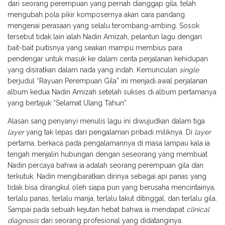
dari seorang perempuan yang pernah dianggap gila, telah
mengubah pola pikir komposernya akan cara pandang
mengenai perasaan yang selalu terombang-ambing. Sosok
tersebut tidak lain ialah Nadin Amizah, pelantun lagu dengan
bait-bait puitisnya yang seakan mampu membius para
pendengar untuk masuk ke dalam cerita perjalanan kehidupan
yang disiratkan dalam nada yang indah. Kemunculan
single
berjudul “Rayuan Perempuan Gila” ini menjadi awal perjalanan
album kedua Nadin Amizah setelah sukses di album pertamanya
yang bertajuk “Selamat Ulang Tahun”.
Alasan sang penyanyi menulis lagu ini diwujudkan dalam tiga
layer
yang tak lepas dari pengalaman pribadi miliknya. Di
layer
pertama, berkaca pada pengalamannya di masa lampau kala ia
tengah menjalin hubungan dengan seseorang yang membuat
Nadin percaya bahwa ia adalah seorang
perempuan gila dan
terkutuk. Nadin mengibaratkan dirinya sebagai api panas yang
tidak bisa dirangkul oleh siapa pun yang berusaha mencintainya,
terlalu panas, terlalu manja, terlalu takut ditinggal, dan terlalu gila.
Sampai pada sebuah kejutan hebat bahwa ia mendapat
clinical
diagnosis
dari seorang profesional yang didatanginya.