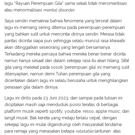
lagu “Rayuan Perempuan Gila” sama sekali tidak meromantisasi
atau menormalisasi
mental disorder
.
Saya sendiri memaknai bahwa fenomena yang tersirat dalam
lagu ini memang sering ditemui pada perempuan-perempuan
yang bahkan sulit untuk mencintai dirinya sendiri. Merasa tidak
pantas dicintai siapa pun sehingga selalu muncul rasa khawatir
akan ditinggalkan seseorang yang tengah bersamanya.
Terkadang mereka percaya bahwa mereka benar-benar dicinta
namun hanya sesaat dan dalam sekejap rasa itu akan hilang. Sifat
gila yang melekat pada sosok ‘perempuan gila’ ini memang sulit
dilenyapkan, namun demi Tuhan perempuan gila yang
diceritakan dalam lagu ini selalu berusaha untuk menghilangkan
perasaan gila dalam dirinya.
Lagu ini dirilis pada 23 Juni 2023, dan sampai pada tulisan ini
diciptakan masih saja menduduki posisi teratas di berbagai
platform musik seperti spotify, youtube, resso, apple music, dan
langit musik. Bak kereta yang melaju terlalu cepat, dengan
sekejap lagu ini mulai digandrungi oleh masyarakat terutama
para remaja yang merasakan betapa
relatable
lantunan atas