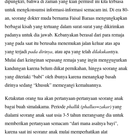
dipungkiri, bahwa di zaman yang kian permisif ini kita terbiasa
untuk mengkonsumsi informasi-informasi semacam ini. Di era 80-
an, seorang dokter muda bernama Faisal Baraas mengungkapkan
berbagai kisah yang tertuang dalam surat-surat yang dikirimkan
padanya untuk dia jawab. Kebanyakan berasal dari para remaja
yang pada saat itu berusaha menemukan jalan keluar atas apa
yang terjadi
pada dirinya
, atau apa yang telah
dilakukan
nya.
Mulai dari keinginan sepasang remaja yang ingin menggugurkan
kandungan karena belum diikat pernikahan, hingga seorang anak
yang diteriaki “babi” oleh ibunya karena menangkap basah
dirinya sedang “khusuk” memegangi kemaluannya.
Ketakutan orang tua akan pertanyaan-pertanyaan seorang anak
bagai buah simalakama. Periode
phallik (phallus=zakar)
yang
dialami seorang anak saat usia 3-5 tahun merangsang dia untuk
memberikan pertanyaan semacam “dari mana asalnya bayi”,
karena saat ini seorang anak mulai memperhatikan alat