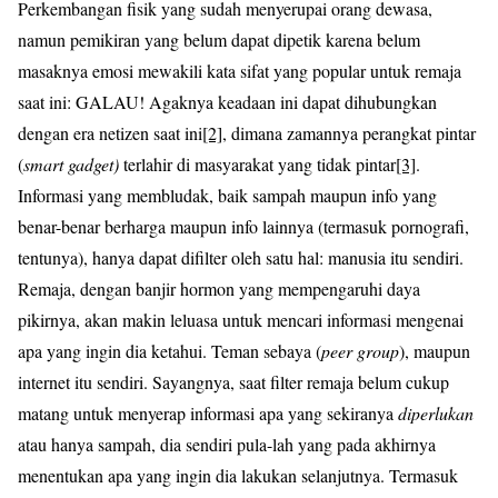
Perkembangan fisik yang sudah menyerupai orang dewasa,
namun pemikiran yang belum dapat dipetik karena belum
masaknya emosi mewakili kata sifat yang popular untuk remaja
saat ini: GALAU! Agaknya keadaan ini dapat dihubungkan
dengan era netizen saat ini
[2]
, dimana zamannya perangkat pintar
(
smart gadget)
terlahir di masyarakat yang tidak pintar
[3]
.
Informasi yang membludak, baik sampah maupun info yang
benar-benar berharga maupun info lainnya (termasuk pornografi,
tentunya), hanya dapat difilter oleh satu hal: manusia itu sendiri.
Remaja, dengan banjir hormon yang mempengaruhi daya
pikirnya, akan makin leluasa untuk mencari informasi mengenai
apa yang ingin dia ketahui. Teman sebaya (
peer group
), maupun
internet itu sendiri. Sayangnya, saat filter remaja belum cukup
matang untuk menyerap informasi apa yang sekiranya
diperlukan
atau hanya sampah, dia sendiri pula-lah yang pada akhirnya
menentukan apa yang ingin dia lakukan selanjutnya. Termasuk