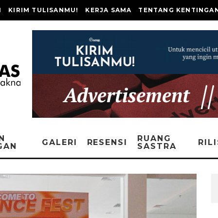
I
KIRIM TULISANMU!
KERJA SAMA
TENTANG KENTINGA
N
RUANG
GALERI
RESENSI
RIL
GAN
SASTRA