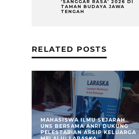
‘SANGGAR RASA’ 2026 DI
TAMAN BUDAYA JAWA
TENGAH
RELATED POSTS
OPI
MAHASISWA ILMU SEJARAH
L
UNS BERSAMA ANRI DUKUNG
TANI
PELESTARIAN ARSIP KELUARGA
MELALUI LARASKA