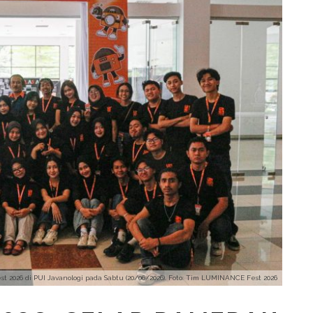
2026 di PUI Javanologi pada Sabtu (20/06/2026). Foto: Tim LUMINANCE Fest 2026