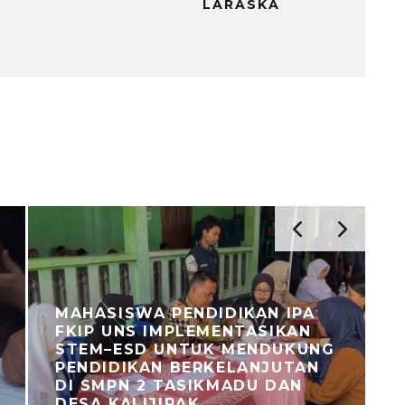
LARASKA
MAHASISWA PENDIDIKAN IPA
FKIP UNS IMPLEMENTASIKAN
STEM–ESD UNTUK MENDUKUNG
PENDIDIKAN BERKELANJUTAN
DI SMPN 2 TASIKMADU DAN
DESA KALIJIRAK