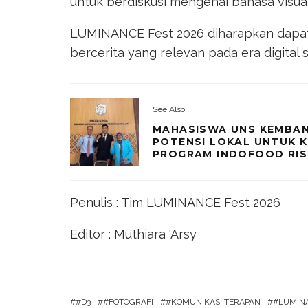
untuk berdiskusi mengenai bahasa visu
LUMINANCE Fest 2026 diharapkan dapat
bercerita yang relevan pada era digital sa
See Also
MAHASISWA UNS KEMBAN
POTENSI LOKAL UNTUK K
PROGRAM INDOFOOD RIS
Penulis
: Tim LUMINANCE Fest 2026
Editor
: Muthiara ‘Arsy
#D3
#FOTOGRAFI
#KOMUNIKASI TERAPAN
#LUMINA