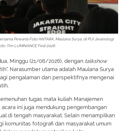
 bersama Pewarta Foto ANTARA, Maulana Surya, di PUI Javanologi
Foto: Tim LUMINANCE Fest 2026
dua, Minggu (21/06/2026), dengan
talkshow
utih”. Narasumber utama adalah Maulana Surya
agi pengalaman dan perspektifnya mengenai
tih.
 pemenuhan tugas mata kuliah Manajemen
n, acara ini juga mendukung pengembangan
isual di tengah masyarakat. Selain menampilkan
bagi komunitas fotografi dan masyarakat umum