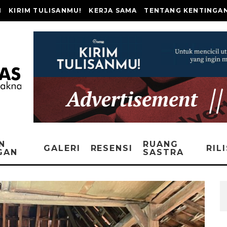
I
KIRIM TULISANMU!
KERJA SAMA
TENTANG KENTINGA
N
RUANG
GALERI
RESENSI
RIL
GAN
SASTRA