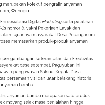
g merupakan kolektif pengrajin anyaman
nom, Wonogiri.
i sosialisasi Digital
Marketing
serta pelatihan
DG
s nomor 8, yakni Pekerjaan Layak dan
 dalam tujuannya masyarakat Desa Pucanganom
 proses memasarkan produk-produk anyaman
h pengembangan keterampilan dan kreativitas
asyarakat desa setempat. Paguyuban ini
i bawah pengawasan Sukino, Kepala Desa
 persamaan visi dan latar belakang historis
i anyaman bambu.
iri, anyaman bambu merupakan satu produk
nek moyang sejak masa penjajahan hingga