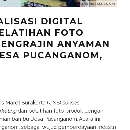
Kelompok KKN 132 UNS
ALISASI DIGITAL
ELATIHAN FOTO
PENGRAJIN ANYAMAN
DESA PUCANGANOM,
as Maret Surakarta
(UNS) sukses
keting
dan pelatihan foto produk dengan
yaman bambu Desa Pucanganom. Acara ini
nganom, sebagai wujud pemberdayaan Industri