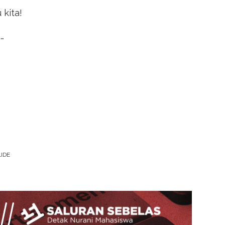
kita!
…
LIDE