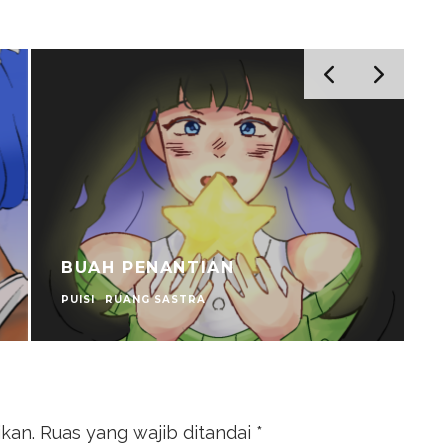
BUAH PENANTIAN
PUISI
RUANG SASTRA
J
ikan.
Ruas yang wajib ditandai
*