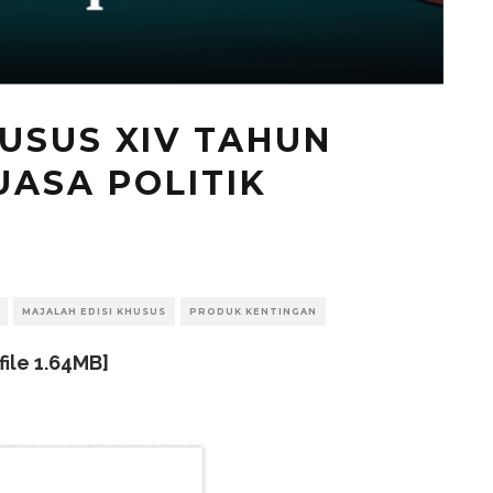
USUS XIV TAHUN
UASA POLITIK
MAJALAH EDISI KHUSUS
PRODUK KENTINGAN
file 1.64MB]