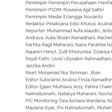
Pemimpin Pemimpin Perusahaan: Hanifa
Pemimpin PSDM: Roseana Agil Safitri
Pemimpin Media: Erlangga Novianto
Redaktur Pelaksana Edisi Khusus: Arulin
Reporter: Muhammad Aufa Alaudin, Jelit
Andrava, Aulia Wulan Ramadhani, Rachel 
Kartika Ragil Maharani, Naira Parahita Na
Aqueen Hanyt, Zulfi Khoirunisa, Dzakiy
Raydi Fathi, Usna Ullysabin Rahmadhani, 
Jazzika Andini
Riset: Mohamad Nur Rohman, Jihan
Editor Substansi: Arulina Firsta Ramadhin
Editor Ejaan: Muthiara ‘Arsy, Fahira Chae
Na’imatunnafs, Natasya Maharani, Novita
PIC Monitoring: Dea Asmara Wardana, N
Maulana Ilyas, Ifni Na’imatunnafs, Muh