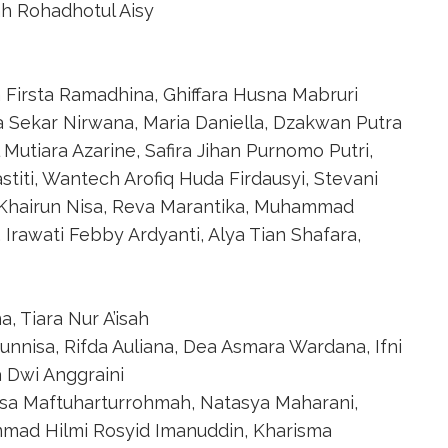
h Rohadhotul Aisy
a Firsta Ramadhina, Ghiffara Husna Mabruri
a Sekar Nirwana, Maria Daniella, Dzakwan Putra
Mutiara Azarine, Safira Jihan Purnomo Putri,
stiti, Wantech Arofiq Huda Firdausyi, Stevani
a Khairun Nisa, Reva Marantika, Muhammad
Irawati Febby Ardyanti, Alya Tian Shafara,
a, Tiara Nur A’isah
runnisa, Rifda Auliana, Dea Asmara Wardana, Ifni
 Dwi Anggraini
isa Maftuharturrohmah, Natasya Maharani,
ammad Hilmi Rosyid Imanuddin, Kharisma