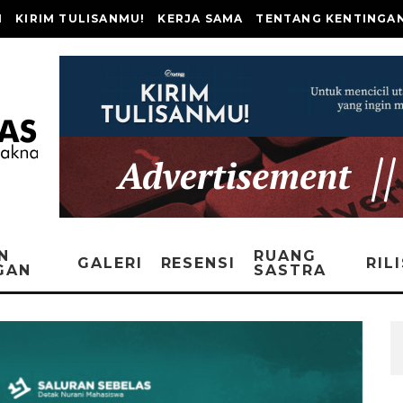
I
KIRIM TULISANMU!
KERJA SAMA
TENTANG KENTINGA
N
RUANG
GALERI
RESENSI
RIL
GAN
SASTRA