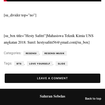
[su_divider top=”no”]
[su_box title=”Hesty Safitri”]Mahasiswa Teknik Kimia UNS
angkatan 2018. Surel: hestysafitri56@gmail.com[/su_box]
Categories:
,
RESENSI
RESENSI MUSIK
Tags:
,
,
BTS
LOVE YOURSELF
SLIDE
LEAVE A COMMENT
Saluran Sebelas
Back to top