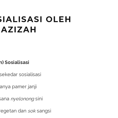
SIALISASI OLEH
 AZIZAH
) Sosialisasi
sekedar sosialisasi
anya pamer janji
sana
nyelonong
sini
regetan dan
sok
sangsi