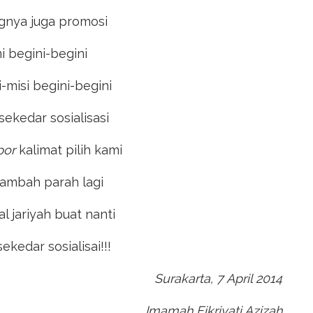
gnya juga promosi
ni begini-begini
-misi begini-begini
sekedar sosialisasi
por
kalimat pilih kami
 tambah parah lagi
l jariyah buat nanti
ekedar sosialisai!!!
Surakarta, 7 April 2014
Imamah Fikriyati Azizah