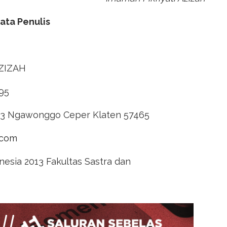
ata Penulis
IZAH
95
 Ngawonggo Ceper Klaten 57465
.com
ia 2013 Fakultas Sastra dan