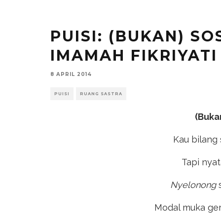
PUISI: (BUKAN) SO
IMAMAH FIKRIYATI
8 APRIL 2014
PUISI
RUANG SASTRA
(Bukan
Kau bilang 
Tapi nyat
Nyelonong
Modal muka ge