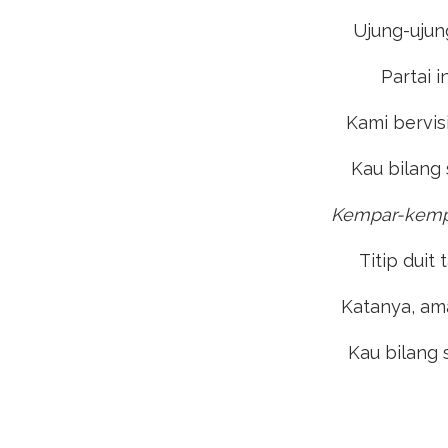
Ujung-ujun
Partai i
Kami bervisi
Kau bilang 
Kempar-kem
Titip duit
Katanya, ama
Kau bilang s