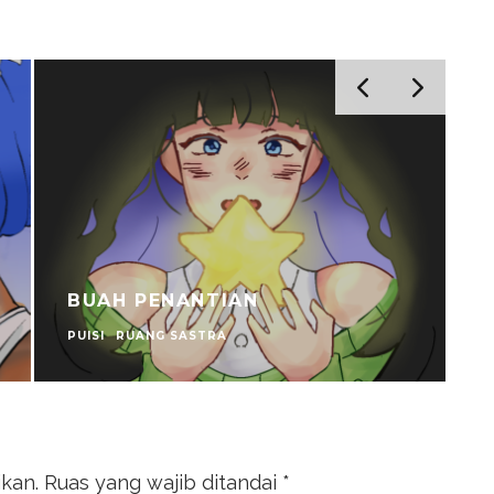
BUAH PENANTIAN
PUISI
RUANG SASTRA
P
ikan.
Ruas yang wajib ditandai
*