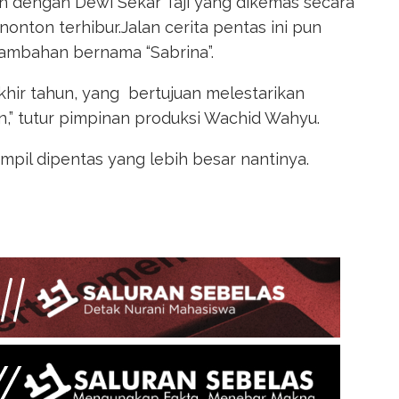
n dengan Dewi Sekar Taji yang dikemas secara
nton terhibur.Jalan cerita pentas ini pun
ambahan bernama “Sabrina”.
 akhir tahun, yang bertujuan melestarikan
,” tutur pimpinan produksi Wachid Wahyu.
pil dipentas yang lebih besar nantinya.