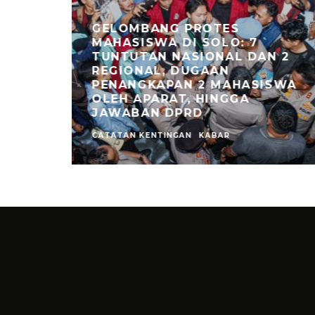
GELOMBANG PROTES
MAHASISWA DI SOLO: 7
TUNTUTAN NASIONAL DAN 2
NGGUNG
REGIONAL, DUGAAN
AIAN
PENANGKAPAN 2 MAHASISWA
OLEH APARAT, HINGGA
JAWABAN DPRD
CATATAN KENTINGAN
KABAR