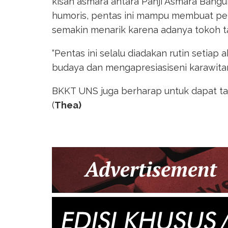
kisah asmara antara Panji Asmara Bangu
humoris, pentas ini mampu membuat peno
semakin menarik karena adanya tokoh t
“Pentas ini selalu diadakan rutin setiap
budaya dan mengapresiasiseni karawitan
BKKT UNS juga berharap untuk dapat tam
(
Thea)