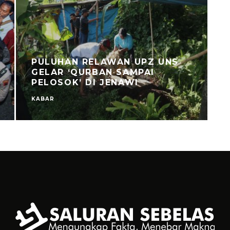
PULUHAN RELAWAN UPZ UNS
GELAR ‘QURBAN SAMPAI
PELOSOK’ DI JENAWI
KABAR
C