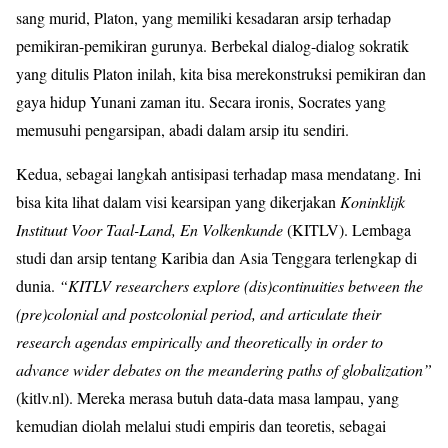
sang murid, Platon, yang memiliki kesadaran arsip terhadap
pemikiran-pemikiran gurunya. Berbekal dialog-dialog sokratik
yang ditulis Platon inilah, kita bisa merekonstruksi pemikiran dan
gaya hidup Yunani zaman itu. Secara ironis, Socrates yang
memusuhi pengarsipan, abadi dalam arsip itu sendiri.
Kedua, sebagai langkah antisipasi terhadap masa mendatang. Ini
bisa kita lihat dalam visi kearsipan yang dikerjakan
Koninklijk
Instituut Voor Taal-Land, En Volkenkunde
(KITLV). Lembaga
studi dan arsip tentang Karibia dan Asia Tenggara terlengkap di
dunia.
“KITLV researchers explore (dis)continuities between the
(pre)colonial and postcolonial period, and articulate their
research agendas empirically and theoretically in order to
advance wider debates on the meandering paths of globalization”
(kitlv.nl). Mereka merasa butuh data-data masa lampau, yang
kemudian diolah melalui studi empiris dan teoretis, sebagai