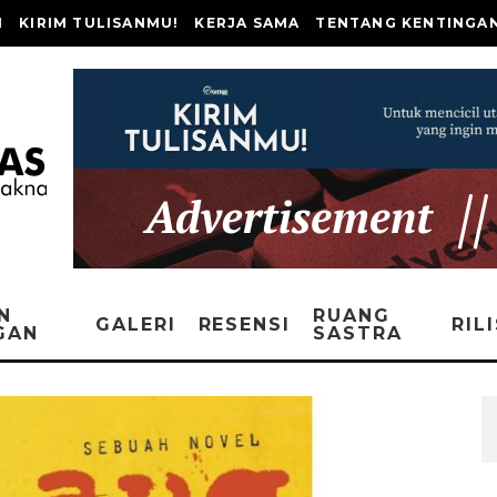
I
KIRIM TULISANMU!
KERJA SAMA
TENTANG KENTINGA
N
RUANG
GALERI
RESENSI
RIL
GAN
SASTRA