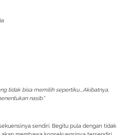
ia
ng tidak bisa memilih sepertiku
….
Akibatnya,
enentukan nasib.”
ekuensinya sendiri. Begitu pula dengan tidak
ga akan membawa konsekuensinya tersendiri,