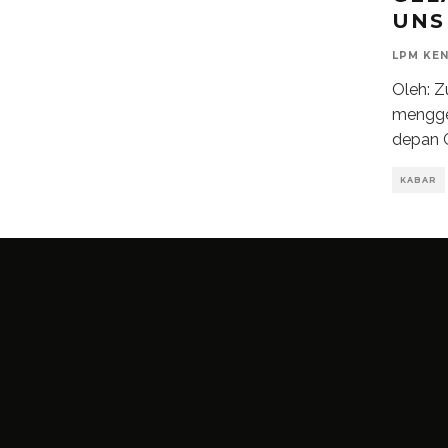
UNS
LPM KE
Oleh: 
menggel
depan 
KABAR