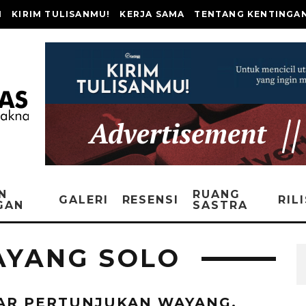
I
KIRIM TULISANMU!
KERJA SAMA
TENTANG KENTINGA
N
RUANG
GALERI
RESENSI
RIL
GAN
SASTRA
AYANG SOLO
AR PERTUNJUKAN WAYANG,