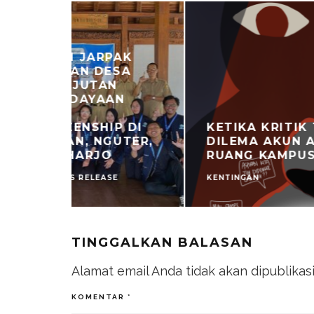
PAK
SA
N
AN
P DI
KETIKA KRITIK TANPA WAJAH:
UTER,
DILEMA AKUN ANONIM DI
RUANG KAMPUS
E
KENTINGAN
TINGGALKAN BALASAN
Alamat email Anda tidak akan dipublikas
KOMENTAR
*