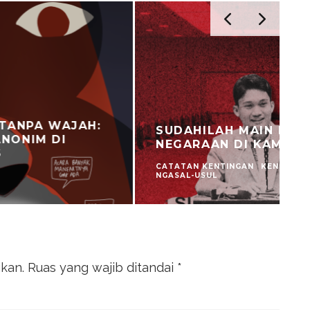
SUDAHILAH MAIN NEGARA-
NEGARAAN DI KAMPUS
CATATAN KENTINGAN
KENTINGAN
C
NGASAL-USUL
N
ikan.
Ruas yang wajib ditandai
*