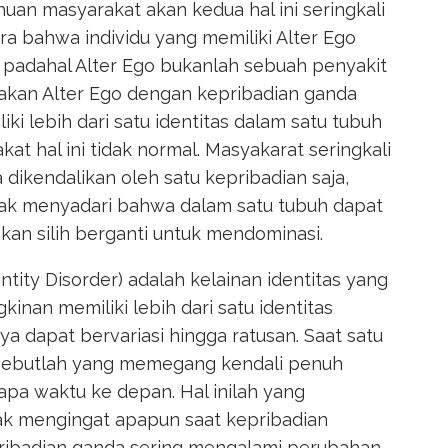
an masyarakat akan kedua hal ini seringkali
a bahwa individu yang memiliki Alter Ego
 padahal Alter Ego bukanlah sebuah penyakit
akan Alter Ego dengan kepribadian ganda
i lebih dari satu identitas dalam satu tubuh
 hal ini tidak normal. Masyakarat seringkali
dikendalikan oleh satu kepribadian saja,
idak menyadari bahwa dalam satu tubuh dapat
akan silih berganti untuk mendominasi.
tity Disorder) adalah kelainan identitas yang
kinan memiliki lebih dari satu identitas
a dapat bervariasi hingga ratusan. Saat satu
tersebutlah yang memegang kendali penuh
pa waktu ke depan. Hal inilah yang
dak mengingat apapun saat kepribadian
epribadian ganda sering mengalami perubahan