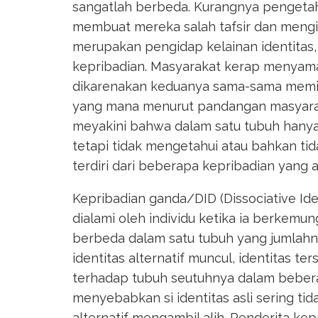
sangatlah berbeda. Kurangnya pengetahu
membuat mereka salah tafsir dan mengir
merupakan pengidap kelainan identitas,
kepribadian. Masyarakat kerap menyam
dikarenakan keduanya sama-sama memilik
yang mana menurut pandangan masyarakat
meyakini bahwa dalam satu tubuh hanya 
tetapi tidak mengetahui atau bahkan t
terdiri dari beberapa kepribadian yang 
Kepribadian ganda/DID (Dissociative Iden
dialami oleh individu ketika ia berkemung
berbeda dalam satu tubuh yang jumlahny
identitas alternatif muncul, identitas 
terhadap tubuh seutuhnya dalam bebera
menyebabkan si identitas asli sering ti
alternatif mengambil alih. Penderita k