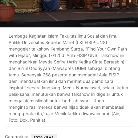
Lembaga Kegiatan Islam Fakultas Ilmu Sosial dan Ilmu
Politik Universitas Sebelas Maret (LKI FISIP UNS)
menggelar talkshow Kembang Surga, "Find Your Own Path
with Hijab", Minggu (7/12) di Aula FISIP UNS. Talkshow ini
menghadirkan Meyda Sefira (Artis Ketika Cinta Bertasbih)
dan Birrul Qodriyyah (Mawapres UGM) sebagai bintang
tamu. Sebanyak 258 peserta pun memadati Aula FISIP
demi mendapatkan ilmu dan melihat dua pembicara
inspiratif secara langsung. Menik Nurmalasari, selaku ketua
pelaksana, menuturkan bahwa talkshow ini digelar untuk
mengajak muslimah untuk berhijab syar'i. "Juga
menginspirasi mereka bahwa hijab tidak akan membatasi
ruang gerak kita," ujar Menik ketika diwawancarai. (Ain;
Foto: Dok. Panitia)
Categories:
FOTO KILAS